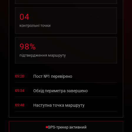
04
контрольні точки
98%
підтвердження маршруту
09:20
Пост №1 перевірено
09:34
Обхід периметра завершено
09:48
Наступна точка маршруту
GPS-трекер активний