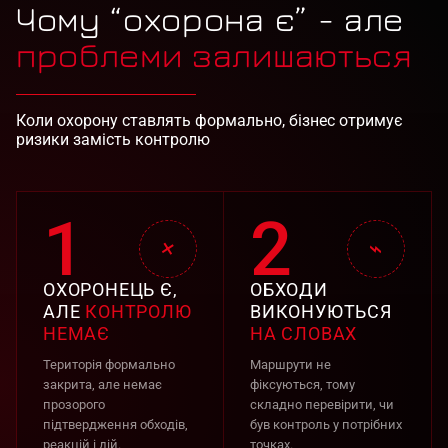
Чому “охорона є” - але
проблеми залишаються
Коли охорону ставлять формально, бізнес отримує
ризики замість контролю
1
2
⌁
×
ОХОРОНЕЦЬ Є,
ОБХОДИ
АЛЕ
КОНТРОЛЮ
ВИКОНУЮТЬСЯ
НЕМАЄ
НА СЛОВАХ
Територія формально
Маршрути не
закрита, але немає
фіксуються, тому
прозорого
складно перевірити, чи
підтвердження обходів,
був контроль у потрібних
реакцій і дій.
точках.