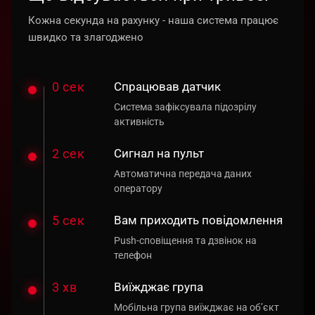
Кожна секунда на рахунку - наша система працює
швидко та злагоджено
0 сек
Спрацював датчик
Система зафіксувала підозрілу
активність
2 сек
Сигнал на пульт
Автоматична передача даних
оператору
5 сек
Вам приходить повідомлення
Push-сповіщення та дзвінок на
телефон
3 хв
Виїжджає група
Мобільна група виїжджає на об’єкт