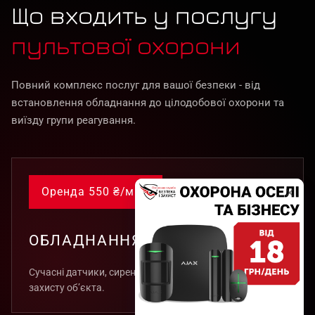
Що входить у послугу
пультової охорони
Повний комплекс послуг для вашої безпеки - від
встановлення обладнання до цілодобової охорони та
виїзду групи реагування.
Оренда 550 ₴/міс*
ОБЛАДНАННЯ
Сучасні датчики, сирени та пристрої контролю для
захисту об’єкта.