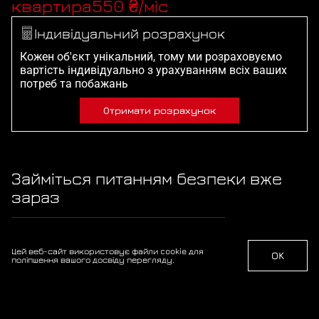
квартира
550 ₴/міс
Індивідуальний розрахунок
Кожен об'єкт унікальний, тому ми розраховуємо
вартість індивідуально з урахуванням всіх ваших
потреб та побажань
Отримати розрахунок
Займіться питанням безпеки вже
зараз
Зв'яжіться з нами сьогодні і отримайте професійну
консультацію безкоштовно
Цей веб-сайт використовує файли cookie для
OK
поліпшення вашого досвіду перегляду.
Телефонуйте
+38 067-517-44-82