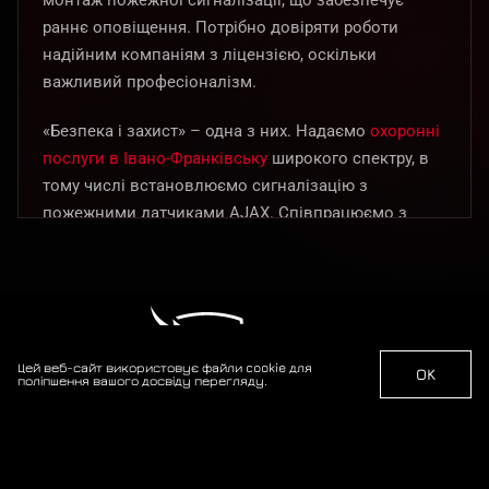
монтаж пожежної сигналізації, що забезпечує
раннє оповіщення. Потрібно довіряти роботи
надійним компаніям з ліцензією, оскільки
важливий професіоналізм.
«Безпека і захист» – одна з них. Надаємо
охоронні
послуги в Івано-Франківську
широкого спектру, в
тому числі встановлюємо сигналізацію з
пожежними датчиками AJAX. Співпрацюємо з
власниками комерційних і житлових приміщень, а
захист від пожежі забезпечуємо за допомогою
надійних рішень відповідно до ліцензій і дозволів
ДСНС.
Цей веб-сайт використовує файли cookie для
OK
поліпшення вашого досвіду перегляду.
Монтаж пожежної сигналізації в
Івано-Франківську під ключ
Професійна охорона об'єктів з 2014 року. Ваша
безпека — наш пріоритет.
Пропонуємо комплекс послуг з організації