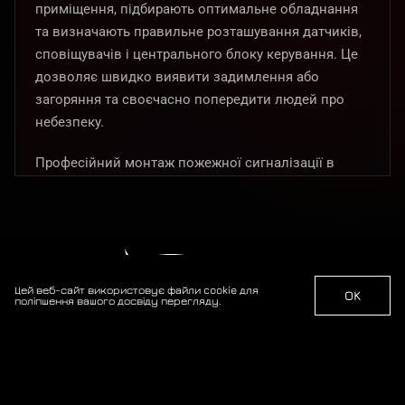
приміщення, підбирають оптимальне обладнання
та визначають правильне розташування датчиків,
сповіщувачів і центрального блоку керування. Це
дозволяє швидко виявити задимлення або
загоряння та своєчасно попередити людей про
небезпеку.
Професійний монтаж пожежної сигналізації в
Миколаєві від «Безпека Захист» допомагає
підвищити рівень безпеки об’єкта, зменшити
ризики для майна та забезпечити відповідність
базовим вимогам пожежного захисту.
Цей веб-сайт використовує файли cookie для
OK
поліпшення вашого досвіду перегляду.
Професійна охорона об'єктів з 2014 року. Ваша
безпека — наш пріоритет.