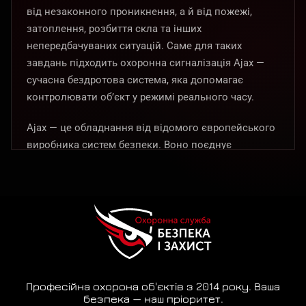
від незаконного проникнення, а й від пожежі,
затоплення, розбиття скла та інших
непередбачуваних ситуацій. Саме для таких
завдань підходить охоронна сигналізація Ajax —
сучасна бездротова система, яка допомагає
контролювати об’єкт у режимі реального часу.
Ajax — це обладнання від відомого європейського
виробника систем безпеки. Воно поєднує
надійність, технологічність, зручне керування та
стильний зовнішній вигляд. Систему можна
встановити у квартирі, будинку, офісі, магазині, на
складі або на іншому об’єкті, адаптувавши
комплект під конкретні потреби.
Сигналізація Ajax у Миколаєві — це не лише захист
від злому. Вона також дозволяє підключити
Професійна охорона об'єктів з 2014 року. Ваша
датчики пожежі, протікання, розбиття скла,
безпека — наш пріоритет.