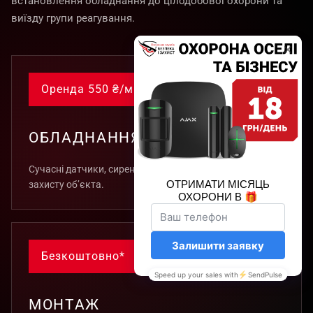
встановлення обладнання до цілодобової охорони та
виїзду групи реагування.
Оренда 550 ₴/міс*
ОБЛАДНАННЯ
Сучасні датчики, сирени та пристрої контролю для
захисту об’єкта.
Безкоштовно*
МОНТАЖ