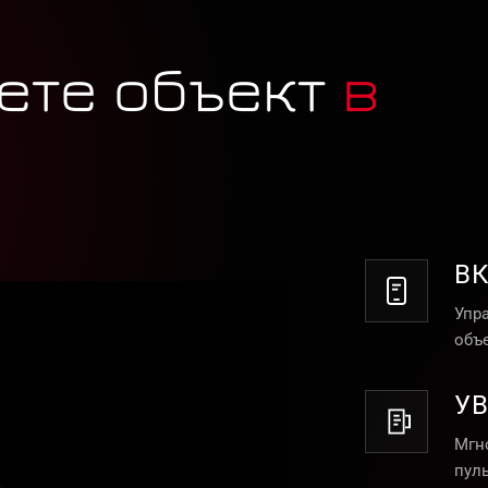
ете объект
в
В
Упр
объе
У
Мгн
пул