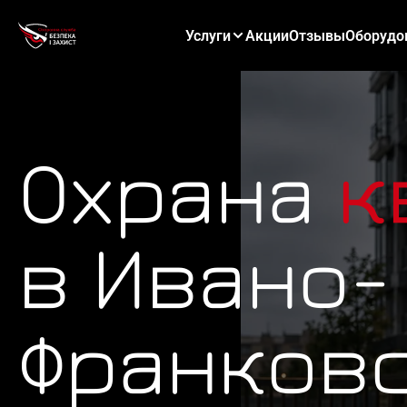
Услуги
Акции
Отзывы
Оборудо
Охрана
к
в Ивано-
Франков