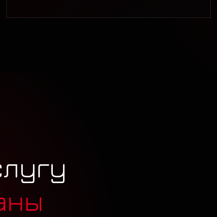
слугу
аны