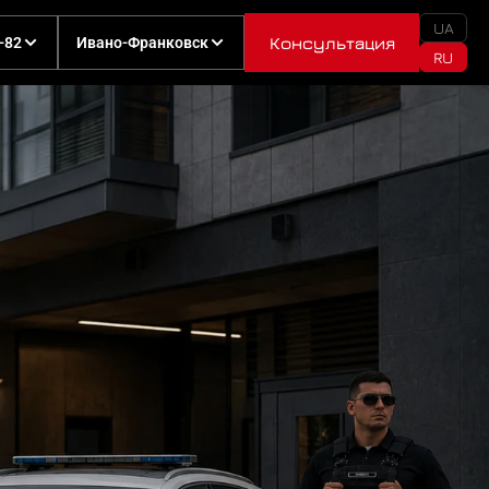
UA
Консультация
-82
Ивано-Франковск
RU