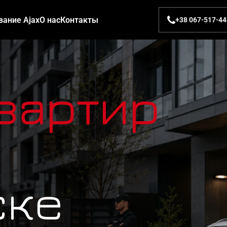
вание Ajax
О нас
Контакты
+38 067-517-44
вартир
ске